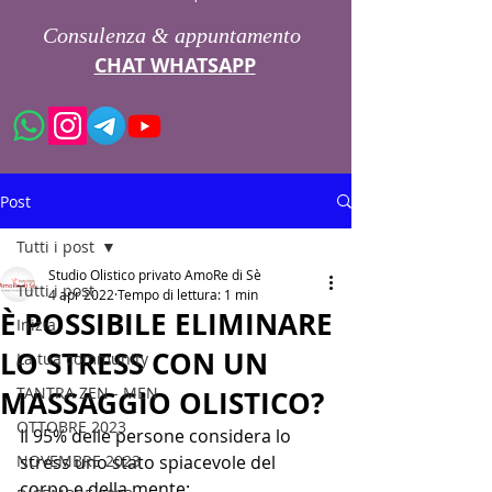
Consulenza & appuntamento
CHAT WHATSAPP
Post
Tutti i post
Studio Olistico privato AmoRe di Sè
Tutti i post
4 apr 2022
Tempo di lettura: 1 min
È POSSIBILE ELIMINARE
Inizia
LO STRESS CON UN
La tua community
TANTRA ZEN - MEN
MASSAGGIO OLISTICO?
OTTOBRE 2023
Il 95% delle persone considera lo 
NOVEMBRE 2023
stress uno stato spiacevole del 
corpo e della mente: 