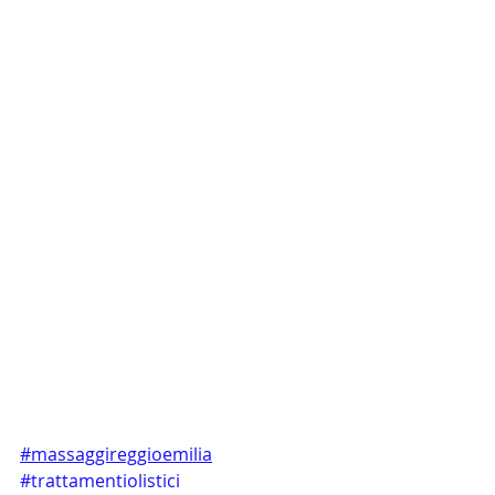
#massaggireggioemilia
#trattamentiolistici