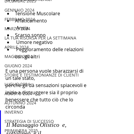
DICEMBRE 2023
GENNAIO 2024
Tensione Muscolare 
FEBBRAIO 2024
Affaticamento
 Ansia 
MARZO 2024
Scarso sonno
LA TUA RISORSA PER LA SETTIMANA
 Umore negativo
APRILE 2024
 Peggioramento delle relazioni 
con gli altri 
MAGGIO 2024
GIUGNO 2024
E una persona vuole sbarazzarsi di 
STORIE E TESTIMONIANZE DI CLIENTI
un tale stato, 
LUGLIO 2024
perché gli dà sensazioni spiacevoli e 
inizia a distruggere sia il proprio 
AGOSTO 2024
benessere che tutto ciò che lo 
AUTUNNO 2024
circonda 
INVERNO
STRATEGIA DI SUCCESSO
Il Massaggio Olistico  e, 
PRIMAVERA 2025
sottolineo, è il 