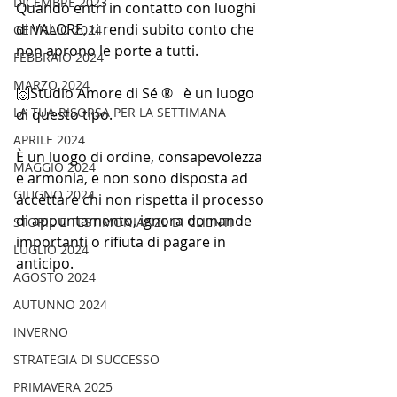
DICEMBRE 2023
Quando entri in contatto con luoghi 
di VALORE, ti rendi subito conto che 
GENNAIO 2024
non aprono le porte a tutti. 
FEBBRAIO 2024
MARZO 2024
🙌Studio Amore di Sé ®   è un luogo 
LA TUA RISORSA PER LA SETTIMANA
di questo tipo. 
APRILE 2024
È un luogo di ordine, consapevolezza 
MAGGIO 2024
e armonia, e non sono disposta ad 
GIUGNO 2024
accettare chi non rispetta il processo 
di appuntamento, ignora domande 
STORIE E TESTIMONIANZE DI CLIENTI
importanti o rifiuta di pagare in 
LUGLIO 2024
anticipo.
AGOSTO 2024
AUTUNNO 2024
INVERNO
STRATEGIA DI SUCCESSO
PRIMAVERA 2025