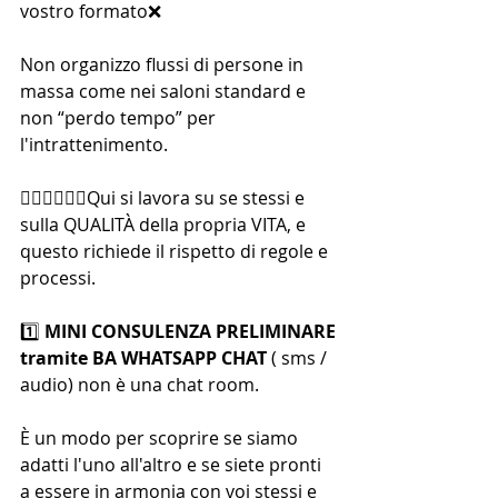
vostro formato❌
Non organizzo flussi di persone in 
massa come nei saloni standard e 
non “perdo tempo” per 
l'intrattenimento. 
💆🏻‍♂️💆🏻‍♀️Qui si lavora su se stessi e 
sulla QUALITÀ della propria VITA, e 
questo richiede il rispetto di regole e 
processi.
1️⃣ 
MINI CONSULENZA PRELIMINARE
tramite BA WHATSAPP CHAT
 ( sms / 
audio) non è una chat room. 
È un modo per scoprire se siamo 
adatti l'uno all'altro e se siete pronti 
a essere in armonia con voi stessi e 