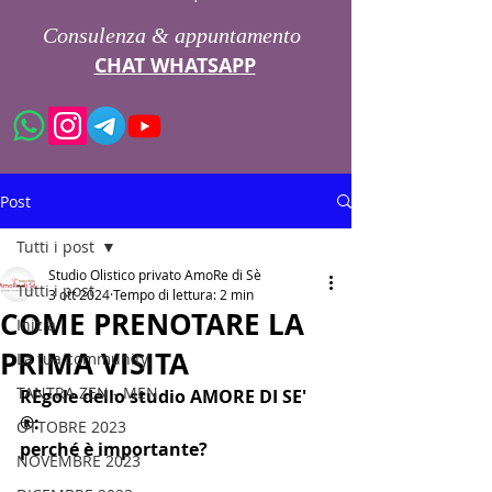
Consulenza & appuntamento
CHAT WHATSAPP
Post
Tutti i post
Studio Olistico privato AmoRe di Sè
Tutti i post
3 ott 2024
Tempo di lettura: 2 min
СOME PRENOTARE LA
Inizia
PRIMA VISITA
La tua community
TANTRA ZEN - MEN
REgole dello studio AMORE DI SE' 
®: 
OTTOBRE 2023
perché è importante?
NOVEMBRE 2023