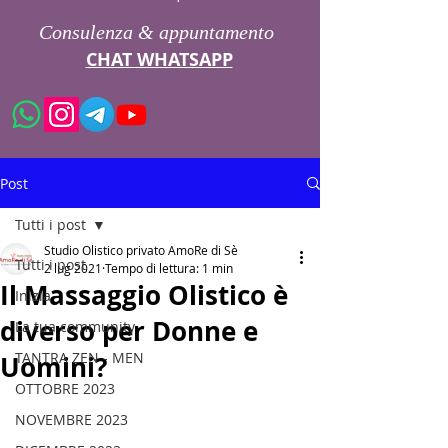
Consulenza & appuntamento
CHAT WHATSAPP
Post
Tutti i post
Studio Olistico privato AmoRe di Sè
Tutti i post
2 lug 2021
Tempo di lettura: 1 min
Il Massaggio Olistico è
Inizia
diverso per Donne e
La tua community
TANTRA ZEN - MEN
Uomini?
OTTOBRE 2023
NOVEMBRE 2023