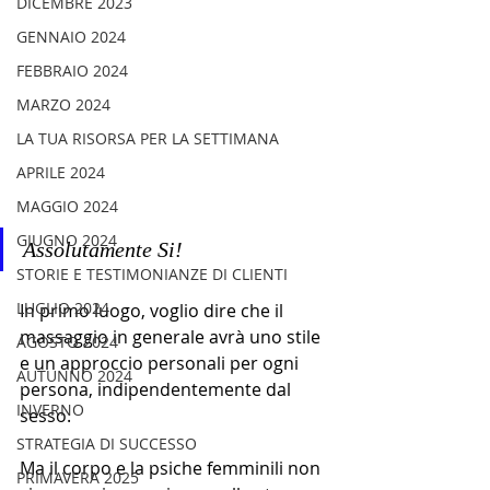
DICEMBRE 2023
GENNAIO 2024
FEBBRAIO 2024
MARZO 2024
LA TUA RISORSA PER LA SETTIMANA
APRILE 2024
MAGGIO 2024
GIUGNO 2024
Assolutamente Si!
STORIE E TESTIMONIANZE DI CLIENTI
LUGLIO 2024
In primo luogo, voglio dire che il 
massaggio in generale avrà uno stile 
AGOSTO 2024
e un approccio personali per ogni 
AUTUNNO 2024
persona, indipendentemente dal 
INVERNO
sesso. 
STRATEGIA DI SUCCESSO
Ma il corpo e la psiche femminili non 
PRIMAVERA 2025