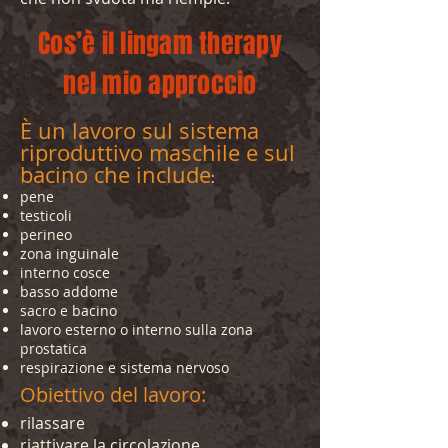
Cos’è il lingam therapy
nel mio approccio
È un lavoro sul sistema
riproduttivo maschile e sul
bacino che include
:
pene
testicoli
perineo
zona inguinale
interno cosce
basso addome
sacro e bacino
lavoro esterno o interno sulla zona
prostatica
respirazione e sistema nervoso
Obiettivo del lavoro:
rilassare
riattivare la circolazione