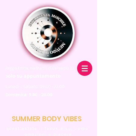
Reggio Emilia, via Martiri di Cervarolo 22
solo su appuntamento
Lunedi - Sabato:
09.00 -22.00
Domenica:
9.00 - 20.00
SUMMER BODY VIBES
quest’estate il focus è su: corpo,
emozioni e piacere