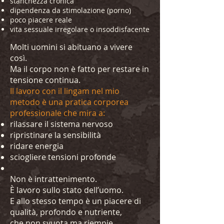
stanchezza cronica
dipendenza da stimolazione (porno)
poco piacere reale
vita sessuale irregolare o insoddisfacente
Molti uomini si abituano a vivere
così.
Ma il corpo non è fatto per restare in
tensione continua.
Il lavoro con il lingam nel mio
metodo è una pratica corporea
professionale che mira a:
rilassare il sistema nervoso
ripristinare la sensibilità
ridare energia
sciogliere tensioni profonde
Non è intrattenimento.
È lavoro sullo stato dell’uomo.
E allo stesso tempo è un piacere di
qualità, profondo e nutriente,
che non svuota ma riempie.