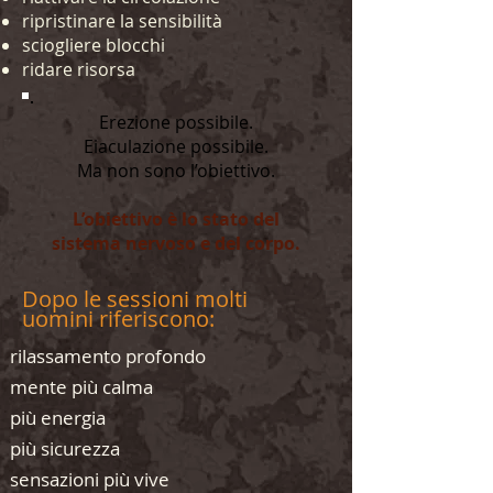
ripristinare la sensibilità
sciogliere blocchi
ridare risorsa
Erezione possibile.
Eiaculazione possibile.
Ma non sono l’obiettivo.
L’obiettivo è lo stato del
sistema nervoso e del corpo.
Dopo le sessioni molti
uomini riferiscono:
rilassamento profondo
mente più calma
più energia
più sicurezza
sensazioni più vive