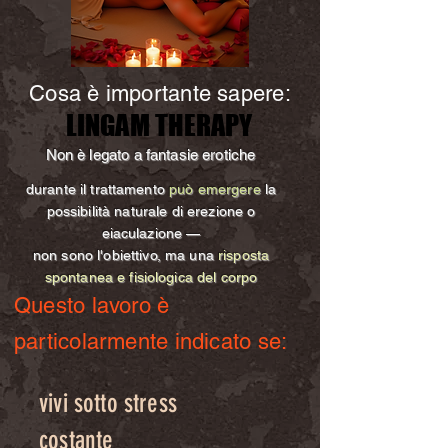
Cosa è importante sapere:
LINGAM THERAPY
LINGAM THERAPY
Non è legato a fantasie erotiche
durante il trattamento
può emergere
la
possibilità naturale di erezione o
eiaculazione —
non sono l'obiettivo, ma una
risposta
spontanea e fisiologica del corpo
Questo lavoro è
particolarmente indicato se:
vivi sotto stress
costante