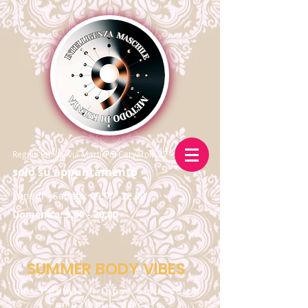
Reggio Emilia, via Martiri di Cervarolo 22
solo su appuntamento
Lunedi - Sabato:
09.00 -22.00
Domenica:
9.00 - 20.00
SUMMER BODY VIBES
quest’estate il focus è su: corpo,
emozioni e piacere