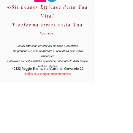
©Sii Leader Efficace della Tua
Vita!
Trasforma stress nella Tua
Forza.
Servizi
non
sono prestazioni mediche o estetiche,
ma pratiche olistiche finalizzate al riequilibrio dello stato
psicofisico
e al lavoro su problematiche specifiche nel contesto della terapia
tantrica olistica
42122 Reggio Emilia, via Martiri di Cervarolo 22
solo su appuntamento
Lunedi - Sabato:
09.00 -22.00
(orario continuato)
Domenica:
9.00 - 20.00
CHAT WHATSAPP
Servizi solo per persone serie che rispettano e amano
se stessi e vogliono un servizio olistico professionale