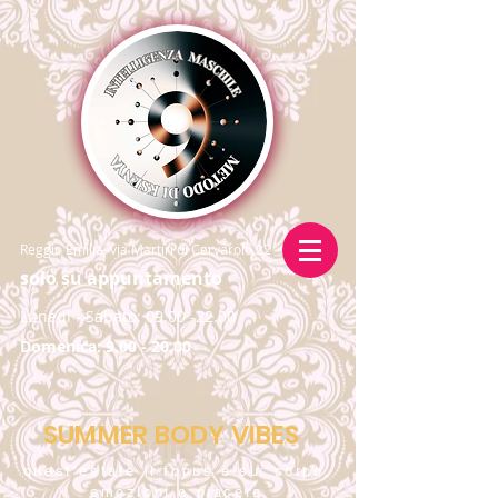
Reggio Emilia, via Martiri di Cervarolo 22
solo su appuntamento
Lunedi - Sabato:
09.00 -22.00
Domenica:
9.00 - 20.00
SUMMER BODY VIBES
quest’estate il focus è su: corpo,
emozioni e piacere