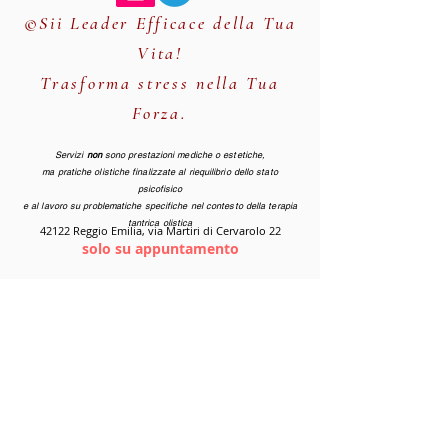
©Sii Leader Efficace della Tua
Vita!
Trasforma stress nella Tua
Forza.
Servizi
non
sono prestazioni mediche o estetiche,
ma pratiche olistiche finalizzate al riequilibrio dello stato
psicofisico
e al lavoro su problematiche specifiche nel contesto della terapia
tantrica olistica
42122 Reggio Emilia, via Martiri di Cervarolo 22
solo su appuntamento
Lunedi - Sabato:
09.00 -22.00
(orario continuato)
Domenica:
9.00 - 20.00
CHAT WHATSAPP
Servizi solo per persone serie che rispettano e amano
se stessi e vogliono un servizio olistico professionale