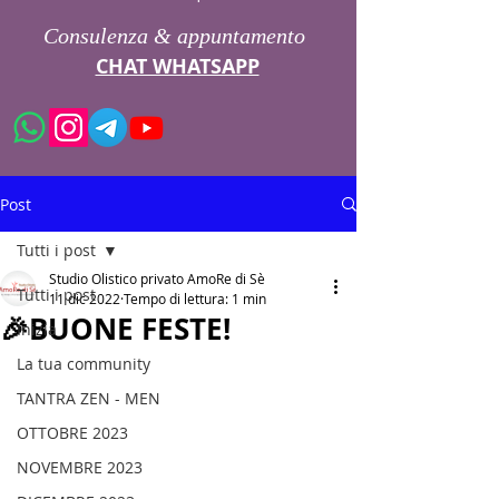
Consulenza & appuntamento
CHAT WHATSAPP
Post
Tutti i post
Studio Olistico privato AmoRe di Sè
Tutti i post
11 dic 2022
Tempo di lettura: 1 min
🎉BUONE FESTE!
Inizia
La tua community
TANTRA ZEN - MEN
OTTOBRE 2023
NOVEMBRE 2023