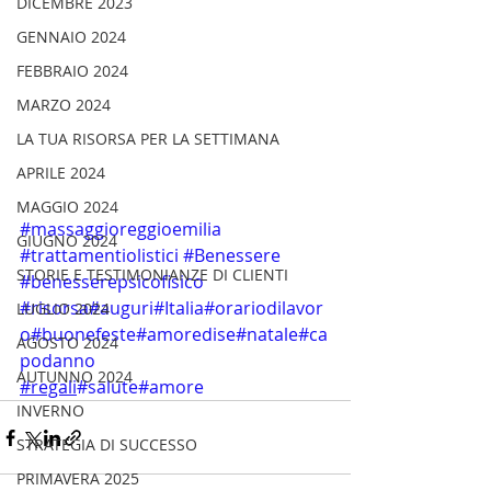
DICEMBRE 2023
GENNAIO 2024
FEBBRAIO 2024
MARZO 2024
LA TUA RISORSA PER LA SETTIMANA
APRILE 2024
MAGGIO 2024
#massaggioreggioemilia
GIUGNO 2024
#trattamentiolistici
#Benessere
STORIE E TESTIMONIANZE DI CLIENTI
#benesserepsicofisico
#risorsa
#auguri
#Italia
#orariodilavor
LUGLIO 2024
o
#buonefeste
#amoredise
#natale
#ca
AGOSTO 2024
podanno
AUTUNNO 2024
#regali
#salute
#amore
INVERNO
STRATEGIA DI SUCCESSO
PRIMAVERA 2025