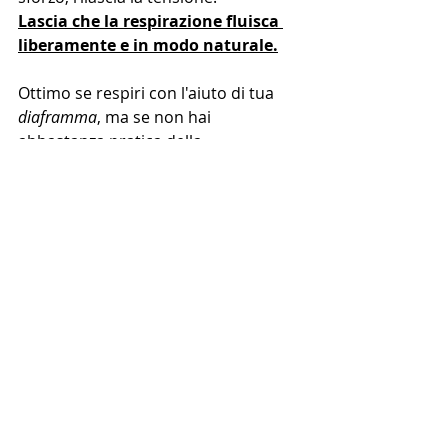
Lascia che la respirazione fluisca 
liberamente e in modo naturale.
Ottimo se respiri con l'aiuto di tua 
diaframma
, ma se non hai 
abbastanza pratica della 
respirazione profonda della pancia, 
non scoraggiarti, - respira!
(parleremo dell'importanza di respirare 
il diaframma nei seguenti articoli)
, ma 
nel frattempo, respira e respira di 
nuovo...
tu sei il tuo respiro
...