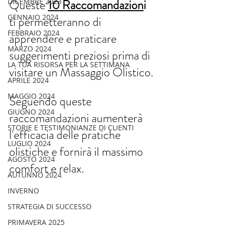
DICEMBRE 2023
Queste
10 Raccomandazion
i
GENNAIO 2024
ti permetteranno di 
FEBBRAIO 2024
apprendere e praticare 
MARZO 2024
suggerimenti preziosi prima di 
LA TUA RISORSA PER LA SETTIMANA
visitare un Massaggio Olistico.
APRILE 2024
MAGGIO 2024
Seguendo queste 
GIUGNO 2024
raccomandazioni aumenterà 
STORIE E TESTIMONIANZE DI CLIENTI
l'efficacia delle pratiche 
LUGLIO 2024
olistiche e fornirà il massimo 
AGOSTO 2024
comfort e relax.
AUTUNNO 2024
INVERNO
STRATEGIA DI SUCCESSO
PRIMAVERA 2025