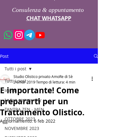
Consulenza & appuntamento
CHAT WHATSAPP
Post
Tutti i post
Studio Olistico privato AmoRe di Sè
Tutti i post
24 mar 2019
Tempo di lettura: 4 min
E importante! Come
Inizia
prepararti per un
La tua community
TANTRA ZEN - MEN
Trattamento Olistico.
OTTOBRE 2023
Aggiornamento:
6 feb 2022
NOVEMBRE 2023