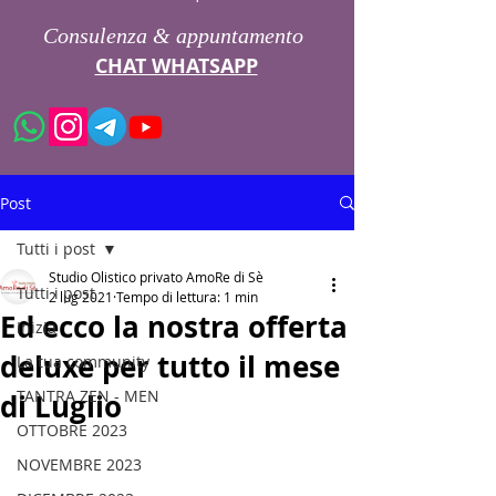
Consulenza & appuntamento
CHAT WHATSAPP
Post
Tutti i post
Studio Olistico privato AmoRe di Sè
Tutti i post
2 lug 2021
Tempo di lettura: 1 min
Ed ecco la nostra offerta
Inizia
deluxe per tutto il mese
La tua community
TANTRA ZEN - MEN
di Luglio
OTTOBRE 2023
NOVEMBRE 2023