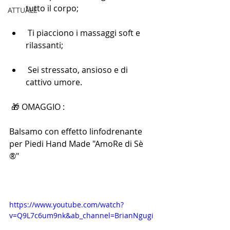
tutto il corpo;
ATTUALE
 Ti piacciono i massaggi soft e 
rilassanti;
 Sei stressato, ansioso e di 
cattivo umore.
 🎁 OMAGGIO :
Balsamo con effetto linfodrenante 
per Piedi Hand Made "AmoRe di Sè 
®" 
https://www.youtube.com/watch?
v=Q9L7c6um9nk&ab_channel=BrianNgugi