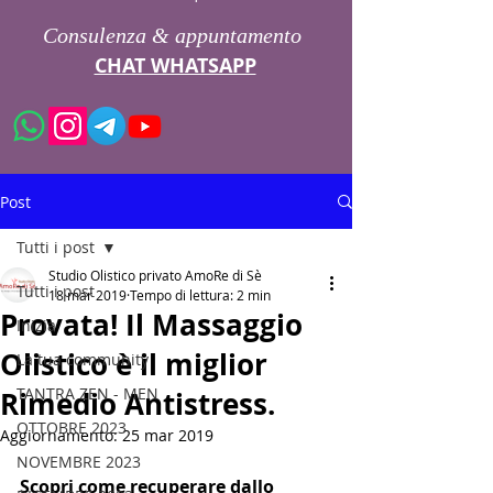
Consulenza & appuntamento
CHAT WHATSAPP
Post
Tutti i post
Studio Olistico privato AmoRe di Sè
Tutti i post
18 mar 2019
Tempo di lettura: 2 min
Provata! Il Massaggio
Inizia
Olistico è il miglior
La tua community
TANTRA ZEN - MEN
Rimedio Antistress.
OTTOBRE 2023
Aggiornamento:
25 mar 2019
NOVEMBRE 2023
Scopri come recuperare dallo 