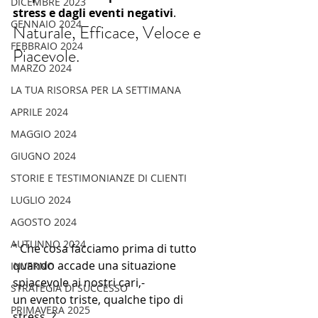
DICEMBRE 2023
stress e dagli eventi negativi
. 
GENNAIO 2024
Naturale, Efficace, Veloce e 
FEBBRAIO 2024
Piacevole.
MARZO 2024
LA TUA RISORSA PER LA SETTIMANA
APRILE 2024
MAGGIO 2024
GIUGNO 2024
STORIE E TESTIMONIANZE DI CLIENTI
LUGLIO 2024
AGOSTO 2024
AUTUNNO 2024
" Che cosa facciamo prima di tutto 
quando accade una situazione 
INVERNO
spiacevole ai nostri cari,-
STRATEGIA DI SUCCESSO
un evento triste, qualche tipo di 
PRIMAVERA 2025
stress..?