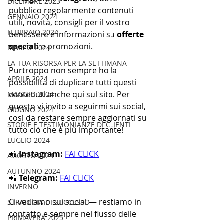
DICEMBRE 2023
pubblico regolarmente contenuti 
GENNAIO 2024
utili, novità, consigli per il vostro 
FEBBRAIO 2024
benessere e informazioni su 
offerte 
speciali
 e promozioni.
MARZO 2024
LA TUA RISORSA PER LA SETTIMANA
Purtroppo non sempre ho la 
APRILE 2024
possibilità di duplicare tutti questi 
contenuti anche qui sul sito. Per 
MAGGIO 2024
questo vi invito a seguirmi sui social, 
GIUGNO 2024
così da restare sempre aggiornati su 
STORIE E TESTIMONIANZE DI CLIENTI
tutto ciò che è più importante!
LUGLIO 2024
📲 
Instagram:
FAI CLICK
AGOSTO 2024
AUTUNNO 2024
📲 
Telegram:
FAI CLICK
INVERNO
Ci vediamo sui social — restiamo in 
STRATEGIA DI SUCCESSO
contatto e sempre nel flusso delle 
PRIMAVERA 2025