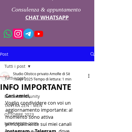
Consulenza & appuntamento
CHAT WHATSAPP
Post
Tutti i post
Studio Olistico privato AmoRe di Sè
Tutti i post
19 apr 2025
Tempo di lettura: 1 min
INFO IMPORTANTE
Inizia
Cari amici,
La tua community
Voglio condividere con voi un 
TANTRA ZEN - MEN
aggiornamento importante: al 
OTTOBRE 2023
momento sono attiva 
NOVEMBRE 2023
principalmente sui miei canali 
Instagram
 e 
Telegram
, dove 