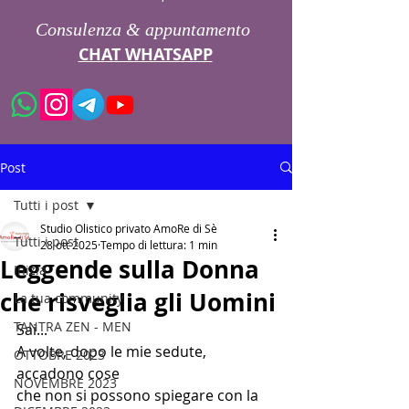
Consulenza & appuntamento
CHAT WHATSAPP
Post
Tutti i post
Studio Olistico privato AmoRe di Sè
Tutti i post
28 ott 2025
Tempo di lettura: 1 min
Leggende sulla Donna
Inizia
che risveglia gli Uomini
La tua community
TANTRA ZEN - MEN
Sai...
A volte, dopo le mie sedute, 
OTTOBRE 2023
accadono cose
NOVEMBRE 2023
che non si possono spiegare con la 