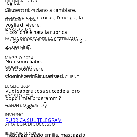
DICEMBRE 2023
logica.
Gli uomini iniziano a cambiare.
GENNAIO 2024
Si risvegliano il corpo, l'energia, la 
FEBBRAIO 2024
voglia di vivere.
MARZO 2024
È così che è nata la rubrica
LA TUA RISORSA PER LA SETTIMANA
“Leggende sulla donna che risveglia 
gli uomini”.
APRILE 2024
MAGGIO 2024
Non sono fiabe.
GIUGNO 2024
Sono storie vere.
Uomini veri. Risultati veri.
STORIE E TESTIMONIANZE DI CLIENTI
LUGLIO 2024
Vuoi sapere cosa succede a loro 
AGOSTO 2024
dopo i miei programmi? 
AUTUNNO 2024
Inizia a leggere...👇
INVERNO
RUBRICA SUL TELEGRAM
STRATEGIA DI SUCCESSO
PRIMAVERA 2025
massaggi reggio emilia, massaggio 