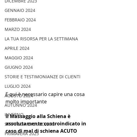
DICEMBRE 2023
GENNAIO 2024
FEBBRAIO 2024
MARZO 2024
LA TUA RISORSA PER LA SETTIMANA
APRILE 2024
MAGGIO 2024
GIUGNO 2024
STORIE E TESTIMONIANZE DI CLIENTI
LUGLIO 2024
E qui è necessario capire una cosa 
AGOSTO 2024
molto importante 
AUTUNNO 2024
INVERNO
Il Massaggio alla Schiena è 
assolutamente controindicato in 
STRATEGIA DI SUCCESSO
caso di mal di schiena ACUTO 
PRIMAVERA 2025