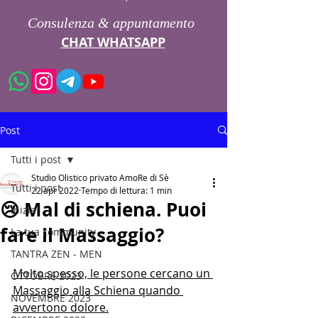
Consulenza & appuntamento
CHAT WHATSAPP
Post
Tutti i post
Studio Olistico privato AmoRe di Sè
Tutti i post
22 apr 2022
Tempo di lettura: 1 min
😢 Mal di schiena. Puoi
Inizia
fare il Massaggio?
La tua community
TANTRA ZEN - MEN
Molto spesso, le persone cercano un 
OTTOBRE 2023
Massaggio alla Schiena quando 
NOVEMBRE 2023
avvertono dolore.