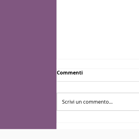
Commenti
Scrivi un commento...
Sai cosa farò con te
quest’estate?