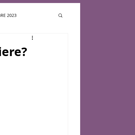
RE 2023
PER LA SETTIMANA
iere?
LUGLIO 2024
025
ATTUALE