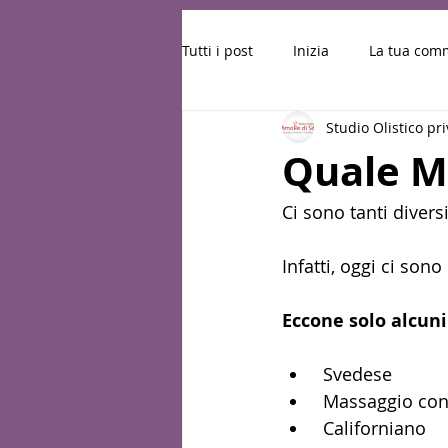
Tutti i post
Inizia
La tua com
Studio Olistico pr
DICEMBRE 2023
GENNAIO 2
Quale Ma
Ci sono tanti divers
APRILE 2024
MAGGIO 2024
Infatti, oggi ci sono
AGOSTO 2024
AUTUNNO 20
Eccone solo alcuni
 Svedese
 Massaggio con
 Californiano