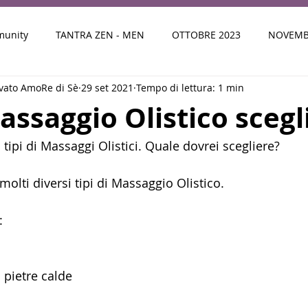
munity
TANTRA ZEN - MEN
OTTOBRE 2023
NOVEMB
ivato AmoRe di Sè
29 set 2021
Tempo di lettura: 1 min
024
FEBBRAIO 2024
MARZO 2024
LA TUA RISORSA 
ssaggio Olistico scegl
i tipi di Massaggi Olistici. Quale dovrei scegliere? 
GIUGNO 2024
STORIE E TESTIMONIANZE DI CLIENTI
 molti diversi tipi di Massaggio Olistico.
24
INVERNO
STRATEGIA DI SUCCESSO
PRIMAVERA 2
:
 pietre calde