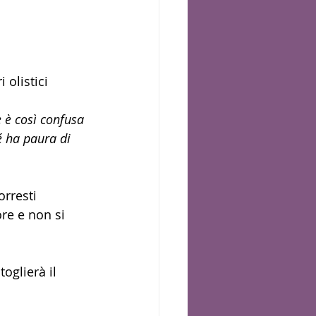
 olistici
 è così confusa 
é ha paura di 
orresti 
re e non si 
oglierà il 