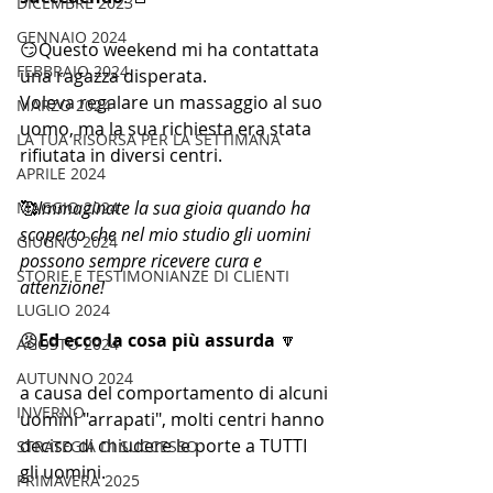
DICEMBRE 2023
GENNAIO 2024
😏Questo weekend mi ha contattata 
FEBBRAIO 2024
una ragazza disperata. 
Voleva regalare un massaggio al suo 
MARZO 2024
uomo, ma la sua richiesta era stata 
LA TUA RISORSA PER LA SETTIMANA
rifiutata in diversi centri. 
APRILE 2024
🥰
Immaginate la sua gioia quando ha 
MAGGIO 2024
scoperto che nel mio studio gli uomini 
GIUGNO 2024
possono sempre ricevere cura e 
STORIE E TESTIMONIANZE DI CLIENTI
attenzione! 
LUGLIO 2024
😡
Ed ecco la cosa più assurda 
🔽
AGOSTO 2024
AUTUNNO 2024
a causa del comportamento di alcuni 
INVERNO
uomini "arrapati", molti centri hanno 
deciso di chiudere le porte a TUTTI 
STRATEGIA DI SUCCESSO
gli uomini. 
PRIMAVERA 2025