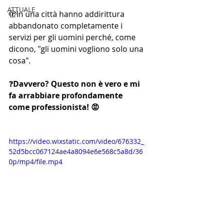
ATTUALE
🫣In una città hanno addirittura 
abbandonato completamente i 
servizi per gli uomini perché, come 
dicono, "gli uomini vogliono solo una 
cosa". 
❓
Davvero? Questo non è vero e mi 
fa arrabbiare profondamente 
come professionista! 😡
https://video.wixstatic.com/video/676332_
52d5bcc067124ae4a8094e6e568c5a8d/36
0p/mp4/file.mp4