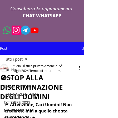
Consulenza & appuntamento
CHAT WHATSAPP
Post
Tutti i post
Studio Olistico privato AmoRe di Sè
Tutti i post
24 giu 2024
Tempo di lettura: 1 min
🚫STOP ALLA
Inizia
DISCRIMINAZIONE
La tua community
TANTRA ZEN - MEN
DEGLI UOMINI
OTTOBRE 2023
🚨
 Attenzione, Cari Uomini! Non 
NOVEMBRE 2023
crederete mai a quello che sta 
succedendo
! 🚨