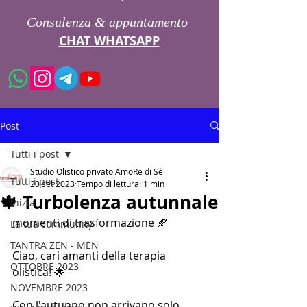
Consulenza & appuntamento
CHAT WHATSAPP
Post
Tutti i post
Studio Olistico privato AmoRe di Sè
Tutti i post
20 set 2023
Tempo di lettura: 1 min
🍁 Turbolenza autunnale
Inizia
momenti di trasformazione 🍂
La tua community
TANTRA ZEN - MEN
Ciao, cari amanti della terapia 
OTTOBRE 2023
olistica! 🌟
NOVEMBRE 2023
Con l'autunno non arrivano solo 