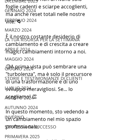
DICEMBRE 2023
foglie cadenti e sciarpe accoglienti, 
GENNAIO 2024
ma anche reset totali nelle nostre 
FEBBRAIO 2024
vite. 🌀
MARZO 2024
È il nostro costante desiderio di 
LA TUA RISORSA PER LA SETTIMANA
cambiamento e di crescita a creare 
APRILE 2024
magici cambiamenti intorno a noi. 
MAGGIO 2024
🧐A prima vista può sembrare una 
GIUGNO 2024
"turbolenza", ma è solo il precursore 
STORIE E TESTIMONIANZE DI CLIENTI
di una trasformazione e di uno 
LUGLIO 2024
sviluppo meravigliosi. Se... lo 
scegliamo! 👏
AGOSTO 2024
AUTUNNO 2024
In questo momento, sto vedendo a 
INVERNO
un cambiamento nel mio spazio 
professionale: 
STRATEGIA DI SUCCESSO
PRIMAVERA 2025