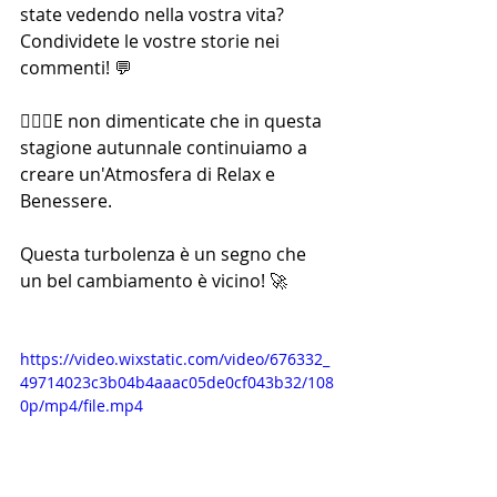
state vedendo nella vostra vita? 
Condividete le vostre storie nei 
commenti! 💬
🙋🏻‍♀E non dimenticate che in questa 
stagione autunnale continuiamo a 
creare un'Atmosfera di Relax e 
Benessere. 
Questa turbolenza è un segno che 
un bel cambiamento è vicino! 🚀
https://video.wixstatic.com/video/676332_
49714023c3b04b4aaac05de0cf043b32/108
0p/mp4/file.mp4