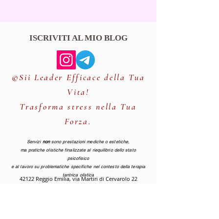
ISCRIVITI AL MIO BLOG
©Sii Leader Efficace della Tua
Vita!
Trasforma stress nella Tua
Forza.
Servizi
non
sono prestazioni mediche o estetiche,
ma pratiche olistiche finalizzate al riequilibrio dello stato
psicofisico
e al lavoro su problematiche specifiche nel contesto della terapia
tantrica olistica
42122 Reggio Emilia, via Martiri di Cervarolo 22
solo su appuntamento
Lunedi - Sabato:
09.00 -22.00
(orario continuato)