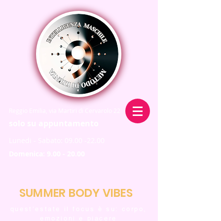
Reggio Emilia, via Martiri di Cervarolo 22
solo su appuntamento
Lunedi - Sabato:
09.00 -22.00
Domenica:
9.00 - 20.00
SUMMER BODY VIBES
quest’estate il focus è su: corpo,
emozioni e piacere