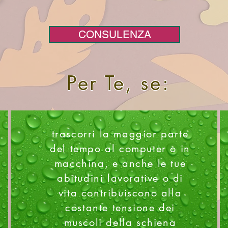
CONSULENZA
Per Te, se:
trascorri la maggior parte
del tempo al computer o in
macchina, e anche le tue
abitudini lavorative o di
vita contribuiscono alla
costante tensione dei
muscoli della schiena