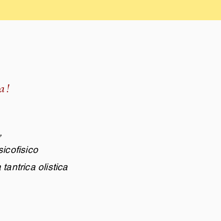
a!
.
,
sicofisico
tantrica olistica