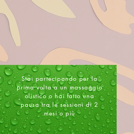
Stai partecipando per la
prima volta a un massaggio
olistico o hai fatto una
pausa tra le sessioni di 2
mesi o più