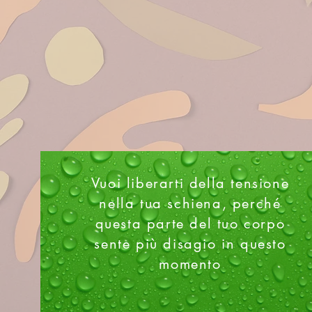
Vuoi liberarti della tensione
nella tua schiena, perché
questa parte del tuo corpo
sente più disagio in questo
momento