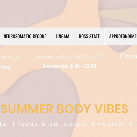
NEUROSOMATIC RECODE
LINGAM
BOSS STATE
APPROFONDIME
Cons
rvarolo 22
Lunedi - Sabato: 09.00 -22.00
nto
Domenica: 9.00 - 20.00​
SUMMER BODY VIBES
te il focus è su: corpo, emozioni e