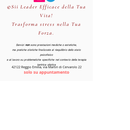
©Sii Leader Efficace della Tua
Vita!
Trasforma stress nella Tua
Forza.
Servizi
non
sono prestazioni mediche o estetiche,
ma pratiche olistiche finalizzate al riequilibrio dello stato
psicofisico
e al lavoro su problematiche specifiche nel contesto della terapia
tantrica olistica
42122 Reggio Emilia, via Martiri di Cervarolo 22
solo su appuntamento
Lunedi - Sabato:
09.00 -22.00
(orario continuato)
Domenica:
9.00 - 20.00
CHAT WHATSAPP
Servizi solo per persone serie che rispettano e amano
se stessi e vogliono un servizio olistico professionale