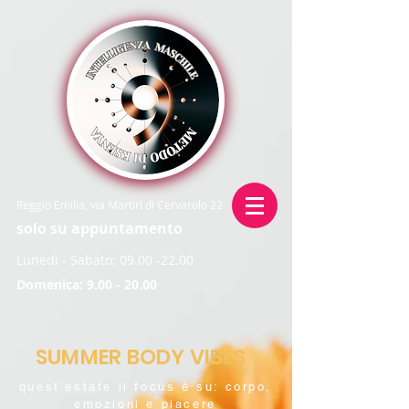
Reggio Emilia, via Martiri di Cervarolo 22
solo su appuntamento
Lunedi - Sabato:
09.00 -22.00
Domenica:
9.00 - 20.00
SUMMER BODY VIBES
quest’estate il focus è su: corpo,
emozioni e piacere