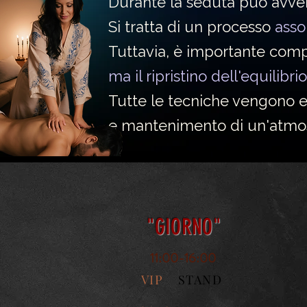
Durante la seduta può avven
Si tratta di un processo
asso
Tuttavia, è importante com
ma il ripristino dell'equilibr
Tutte le tecniche vengono e
e mantenimento di un'atmosf
"GIORNO"
11:00-16:00
VIP
STAND