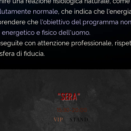
ire una reazione fisiologica naturale, com
lutamente normale
, che indica che l'energia
prendere che
l'obiettivo del programma non 
io energetico e fisico dell'uomo.
seguite con attenzione professionale, rispe
era di fiducia.
"SERA"
15:30-20:00
VIP
STAND