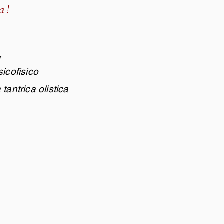
a!
.
,
sicofisico
tantrica olistica