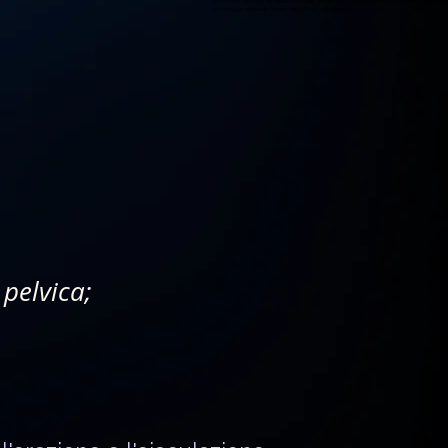
profondo, energia sessuale maschile, benessere uomo, tantra uomo Italia, studio olist
massaggio sensuale uomo, riequilibrio energetico.
 pelvica;