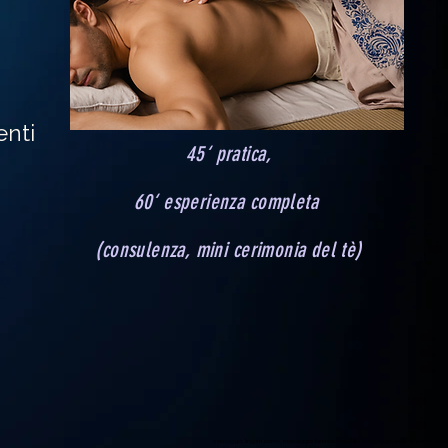
enti
45‘ pratica,
60‘ esperienza completa
(consulenza, mini cerimonia del tè)
massaggio lingam uomo, massaggio tantrico maschile, massaggio olistico uomo, rila