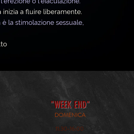
e
l'erezione o l'eiaculazione.
 inizia a fluire liberamente.
è la stimolazione sessuale,
tto
"WEEK END"
DOMENICA
11:30-16:00