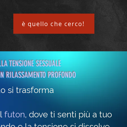
è quello che cerco!
LA TENSIONE SESSUALE
 CON RILASSAMENTO PROFONDO
to si trasforma
ul
futon
, dove ti senti più a tuo
fondo e la tensione si dissolve