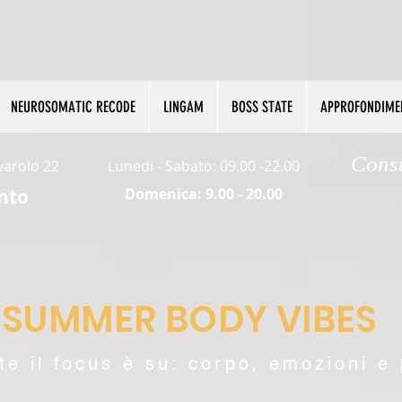
NEUROSOMATIC RECODE
LINGAM
BOSS STATE
APPROFONDIME
Cons
rvarolo 22
Lunedi - Sabato: 09.00 -22.00
nto
Domenica: 9.00 - 20.00​
SUMMER BODY VIBES
te il focus è su: corpo, emozioni e