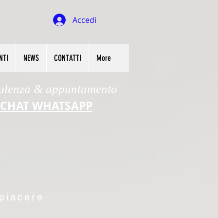
Accedi
NTI
NEWS
CONTATTI
More
ulenza & appuntamento
CHAT WHATSAPP
 piacere