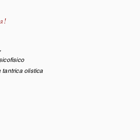
a!
.
,
sicofisico
tantrica olistica