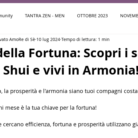
munity
TANTRA ZEN - MEN
OTTOBRE 2023
NOVEMB
ivato AmoRe di Sè
10 lug 2024
Tempo di lettura: 1 min
024
FEBBRAIO 2024
MARZO 2024
LA TUA RISORSA 
della Fortuna: Scopri i 
 Shui e vivi in Armonia
GIUGNO 2024
STORIE E TESTIMONIANZE DI CLIENTI
24
INVERNO
STRATEGIA DI SUCCESSO
PRIMAVERA 2
o, la prosperità e l'armonia siano tuoi compagni costa
ni mese è la tua chiave per la fortuna!
 cercano efficienza, fortuna e prosperità utilizzano g