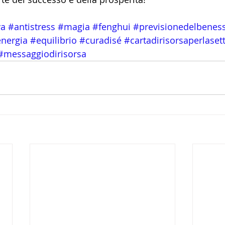
ya
#antistress
#magia
#fenghui
#previsionedelbenes
nergia
#equilibrio
#curadisé
#cartadirisorsaperlase
#messaggiodirisorsa