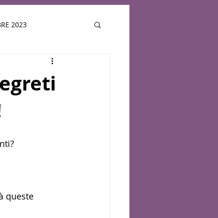
RE 2023
PER LA SETTIMANA
segreti
!
LUGLIO 2024
025
ATTUALE
nti? 
ià queste 