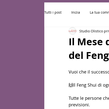
Tutti i post
Inizia
La tua com
Studio Olistico pr
DICEMBRE 2023
GENNAIO 2
Il Mese 
del Feng
APRILE 2024
MAGGIO 2024
AGOSTO 2024
AUTUNNO 20
Vuoi che il success
🙌Il Feng Shui di og
Tutte le persone che
previsioni. 