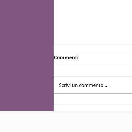
Commenti
Scrivi un commento...
Sai cosa farò con te
quest’estate?