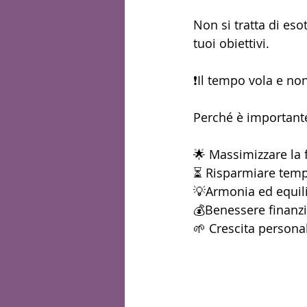
Non si tratta di es
tuoi obiettivi. 
❗Il tempo vola e non
Perché è important
🌟 Massimizzare la f
⏳ Risparmiare tempo
💡Armonia ed equilibr
💰Benessere finanzia
🌱 Crescita personale