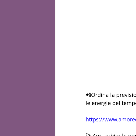
📲Ordina la previsi
le energie del temp
https://www.amore
🚀 Apri subito le po