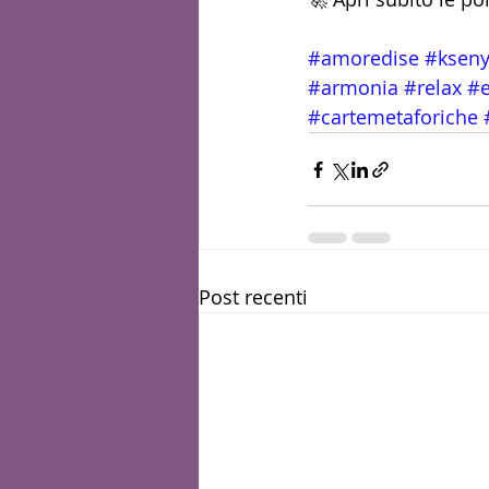
#amoredise
#ksen
#armonia
#relax
#e
#cartemetaforiche
Post recenti