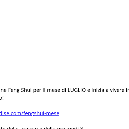
one Feng Shui per il mese di LUGLIO e inizia a vivere 
o! 
dise.com/fengshui-mese
rte del successo e della prosperità!