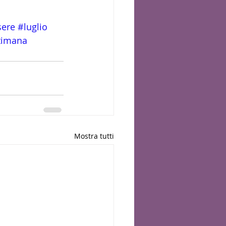
sere
#luglio
ttimana
Mostra tutti