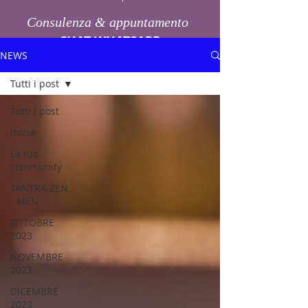
Consulenza & appuntamento
CHAT WHATSAPP
NEWS
Tutti i post
Tutti i post
Inizia
La tua
community
TANTRA ZEN
- MEN
OTTOBRE
2023
NOVEMBRE
2023
DICEMBRE
2023