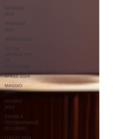
GENNAIO
2024
FEBBRAIO
2024
MARZO 2024
LA TUA
RISORSA PER
LA
SETTIMANA
APRILE 2024
MAGGIO
2024
GIUGNO
2024
STORIE E
TESTIMONIANZE
DI CLIENTI
LUGLIO 2024