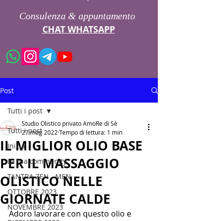
Consulenza & appuntamento
CHAT WHATSAPP
Post
Tutti i post
Studio Olistico privato AmoRe di Sè
Tutti i post
27 mag 2022
Tempo di lettura: 1 min
IL MIGLIOR OLIO BASE
Inizia
PER IL MASSAGGIO
La tua community
TANTRA ZEN - MEN
OLISTICO NELLE
OTTOBRE 2023
GIORNATE CALDE
NOVEMBRE 2023
Adoro lavorare con questo olio e 