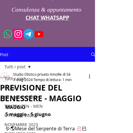
Consulenza & appuntamento
CHAT WHATSAPP
Post
Tutti i post
Studio Olistico privato AmoRe di Sè
Tutti i post
3 mag 2024
Tempo di lettura: 1 min
PREVISIONE DEL
Inizia
BENESSERE - MAGGIO
La tua community
TANTRA ZEN - MEN
MAGGIO
5 maggio - 5 giugno
OTTOBRE 2023
NOVEMBRE 2023
🪱🌎Mese del Serpente di Terra  
己
巳