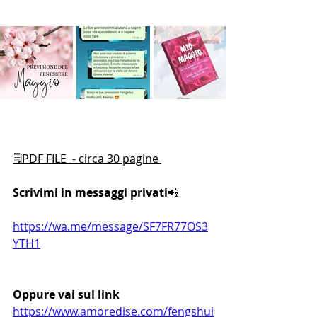
🗒️PDF FILE  - circa 30 pagine 
Scrivimi in messaggi privati
📲
https://wa.me/message/SF7FR77OS3
YTH1
Oppure vai sul link 
https://www.amoredise.com/fengshui