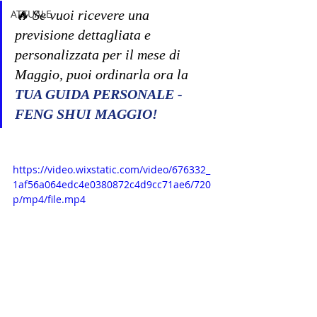
ATTUALE
​​🔥 Se vuoi ricevere una 
previsione dettagliata e 
personalizzata per il mese di 
Maggio, puoi ordinarla ora la 
TUA GUIDA PERSONALE - 
FENG SHUI MAGGIO!
https://video.wixstatic.com/video/676332_
1af56a064edc4e0380872c4d9cc71ae6/720
p/mp4/file.mp4