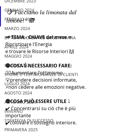
DICEMBRE 2023
GENNAIO 2024
🍋"Facciamo la limonata dal 
FEBBRAIO 2024
limone!" 🙈
MARZO 2024
🗝️ TEMA - CHIAVE del mese
 🔽
LA TUA RISORSA PER LA SETTIMANA
​Ripristinare l'Energia
APRILE 2024
e trovare le Risorse Interiori 🙌
MAGGIO 2024
GIUGNO 2024
🔴COSA È NECESSARIO FARE: 
🙂‍↔Aumentare l'ottimismo, 
STORIE E TESTIMONIANZE DI CLIENTI
💡prendere decisioni informate,
LUGLIO 2024
⚡non cedere alle emozioni negative.
AGOSTO 2024
🔴COSA PUÒ ESSERE UTILE
 ⤵️
AUTUNNO 2024
✔️ Concentrarsi su ciò che è più 
INVERNO
importante
STRATEGIA DI SUCCESSO
✔️coltivare il sostegno interiore.
PRIMAVERA 2025