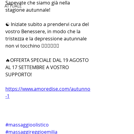
Sapevate che siamo già nella 
ATTUALE
stagione autunnale!
☯️ Iniziate subito a prendervi cura del 
vostro Benessere, in modo che la 
tristezza e la depressione autunnale 
non vi tocchino 💆🏻‍♀️💆🏻‍♂️
🔥OFFERTA SPECIALE DAL 19 AGOSTO 
AL 17 SETTEMBRE A VOSTRO 
SUPPORTO!
https://www.amoredise.com/autunno
-1
#massaggioolistico
#massaggireggioemilia