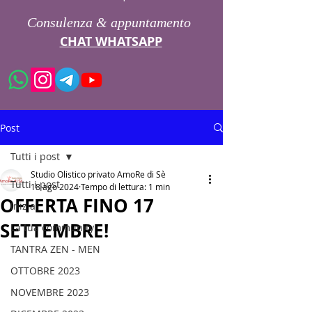
Consulenza & appuntamento
CHAT WHATSAPP
Post
Tutti i post
Studio Olistico privato AmoRe di Sè
Tutti i post
18 ago 2024
Tempo di lettura: 1 min
OFFERTA FINO 17
Inizia
SETTEMBRE!
La tua community
TANTRA ZEN - MEN
OTTOBRE 2023
NOVEMBRE 2023